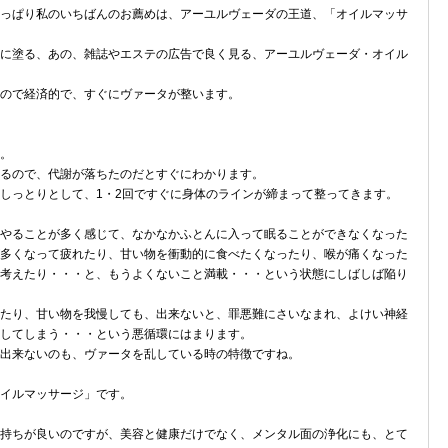
っぱり私のいちばんのお薦めは、アーユルヴェーダの王道、「オイルマッサ
に塗る、あの、雑誌やエステの広告で良く見る、アーユルヴェーダ・オイル
ので経済的で、すぐにヴァータが整います。
。
るので、代謝が落ちたのだとすぐにわかります。
しっとりとして、1・2回ですぐに身体のラインが締まって整ってきます。
やることが多く感じて、なかなかふとんに入って眠ることができなくなった
多くなって疲れたり、甘い物を衝動的に食べたくなったり、喉が痛くなった
考えたり・・・と、もうよくないこと満載・・・という状態にしばしば陥り
たり、甘い物を我慢しても、出来ないと、罪悪難にさいなまれ、よけい神経
してしまう・・・という悪循環にはまります。
出来ないのも、ヴァータを乱している時の特徴ですね。
イルマッサージ」です。
持ちが良いのですが、美容と健康だけでなく、メンタル面の浄化にも、とて