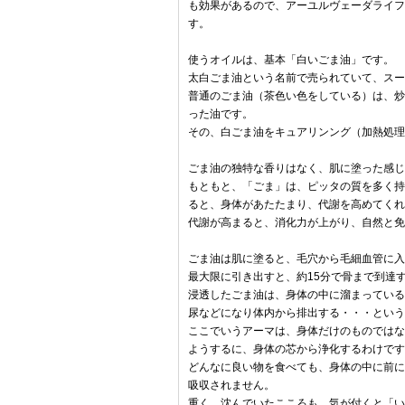
も効果があるので、アーユルヴェーダライフ
す。
使うオイルは、基本「白いごま油」です。
太白ごま油という名前で売られていて、スー
普通のごま油（茶色い色をしている）は、炒
った油です。
その、白ごま油をキュアリンング（加熱処理
ごま油の独特な香りはなく、肌に塗った感じ
もともと、「ごま」は、ピッタの質を多く持
ると、身体があたたまり、代謝を高めてくれ
代謝が高まると、消化力が上がり、自然と免
ごま油は肌に塗ると、毛穴から毛細血管に入
最大限に引き出すと、約15分で骨まで到達
浸透したごま油は、身体の中に溜まっている
尿などになり体内から排出する・・・という
ここでいうアーマは、身体だけのものではな
ようするに、身体の芯から浄化するわけです
どんなに良い物を食べても、身体の中に前に
吸収されません。
重く、沈んでいたこころも、気が付くと「い