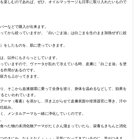
を楽しむのであれば、ぜひ、オイルマッサージも日常に取り入れたいもので
パーなどで購入が出来ます。
ってから絞っていますが、「白いごま油」は白ごまを生のまま加熱ぜずに絞
）をしたものを、肌に塗っていきます。
は、以外にもさらっとしています。
っていますので、ヴァータが乱れて冷えている時、皮膚に「白ごま油」を塗
る作用があるのです。
疫力も上がってきます。
り、そこから血液循環に乗って全身を巡り、身体を温めるなどして、効果を
するといわれています。
アーマ（毒素）を溶かし、浮き上がらせて皮膚表面や排泄器官に導き、汗や
仕組み。
く、メンタルアーマも一緒に浄化していくのです。
。
食べた物の未消化物アーマがたくさん溜まっていたら、栄養もきちんと消化
つのまにか、なんとなく・・・」元気になってきているのに、気がつきま