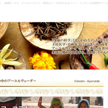
）・健康法（ヨガ・オイルマッサージ・瞑想など）で注目されるインド・スリランカ伝統医学アー