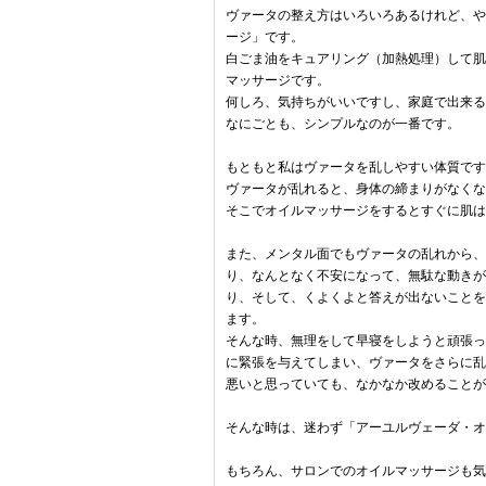
ヴァータの整え方はいろいろあるけれど、や
ージ」です。
白ごま油をキュアリング（加熱処理）して肌
マッサージです。
何しろ、気持ちがいいですし、家庭で出来る
なにごとも、シンプルなのが一番です。
もともと私はヴァータを乱しやすい体質です
ヴァータが乱れると、身体の締まりがなくな
そこでオイルマッサージをするとすぐに肌は
また、メンタル面でもヴァータの乱れから、
り、なんとなく不安になって、無駄な動きが
り、そして、くよくよと答えが出ないことを
ます。
そんな時、無理をして早寝をしようと頑張っ
に緊張を与えてしまい、ヴァータをさらに乱
悪いと思っていても、なかなか改めることが
そんな時は、迷わず「アーユルヴェーダ・オ
もちろん、サロンでのオイルマッサージも気