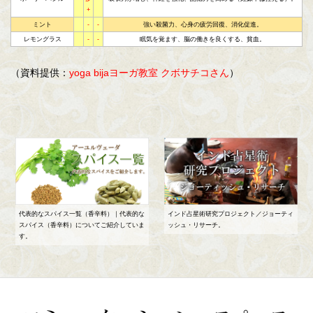
+
ミント
-
-
強い殺菌力、心身の疲労回復、消化促進。
レモングラス
-
-
眠気を覚ます、脳の働きを良くする、貧血。
（資料提供：
）
yoga bijaヨーガ教室 クボサチコさん
代表的なスパイス一覧（香辛料）｜代表的な
インド占星術研究プロジェクト／ジョーティ
スパイス（香辛料）についてご紹介していま
ッシュ・リサーチ。
す。