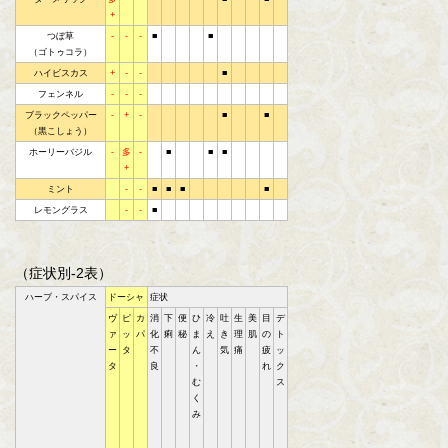
+
つぼ草
-
-
-
■
■
（ゴトゥコラ）
ハイビスカス
+
-
-
■
フェンネル
-
-
-
ブラックペッパー
-
+
-
■
■
（黒こしょう）
ホーリーバジル
-
多
-
■
■
■
+
ミント
-
-
■
■
■
■
レモングラス
-
-
■
（症状別-2表）
ハーブ・スパイス
ドーシャ
症状
ヴ
ピ
カ
消
下
便
ひ
冷
吐
生
美
目
デ
ァ
ッ
パ
化
痢
秘
ま
え
き
理
肌
の
ト
ー
タ
不
ん
気
痛
疲
ッ
タ
良
・
れ
ク
む
ス
く
み