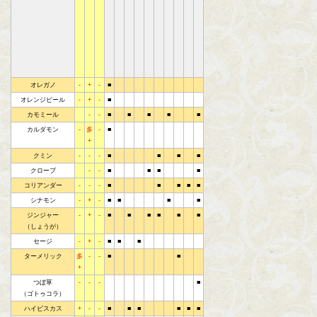
オレガノ
-
+
-
■
オレンジピール
-
+
-
■
カモミール
-
-
■
■
■
■
■
カルダモン
-
多
-
■
+
クミン
-
-
-
■
■
■
■
クローブ
-
-
■
■
■
■
コリアンダー
-
-
-
■
■
■
■
■
シナモン
-
+
-
■
■
■
■
ジンジャー
-
+
-
■
■
■
■
■
■
（しょうが）
セージ
-
+
-
■
■
■
ターメリック
多
-
-
■
■
+
つぼ草
-
-
-
■
（ゴトゥコラ）
ハイビスカス
+
-
-
■
■
■
■
■
■