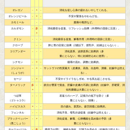
オレガノ
-
+
-
消化を促し心身の疲れをいやしてくれる。
オレンジピール
-
+
-
不安や緊張をやわらげる。
カモミール
-
-
腹痛や風邪など。
カルダモン
-
多
-
消化吸収を促進、リフレッシュ効果（外用時の湿疹に注意）。
+
クミン
-
-
-
消化吸収を促進、解毒作用（外用時の湿疹に注意）。
クローブ
-
-
肺と胃の症状に効果（2歳以下、授乳中、妊婦はとらない）。
コリアンダー
-
-
-
消化器系、泌尿器系に効果的（多
量にとらない、特に妊婦控えめに使用）。
シナモン
-
+
-
循環の流れ、調整に効果的。
ジンジャー
-
+
-
サットヴァの性質最大（皮膚炎、高熱、出血時、潰瘍、妊娠中は控え
（しょうが）
る）。
セージ
-
+
-
不安やイライラをしずめ、やる気を起こさせる。
ターメリック
多
-
-
鉄分が豊富で貧血、肝臓や皮膚の不調に効果的（妊娠中、肝硬変、消
+
化性腫瘍は大量にとらない）。
つぼ草
-
-
-
若返りのハーブ、記憶力の低下を防ぐ（多
（ゴトゥコラ）
量にとらない、頭痛）。
ハイビスカス
+
-
-
目の疲れ、肌荒れ、疲労回復に効果的。
フェンネル
-
-
-
消化不良、母乳分泌促進（妊娠中は控える）。
ブラックペッパー
-
+
-
消化促進、解毒、心肺機能を高め咳の予防（多
（黒こしょう）
量にとらない）。
ホーリーバジル
-
多
-
吸収力が増し、神経を強化、記憶力を高める（妊娠中は控える）。