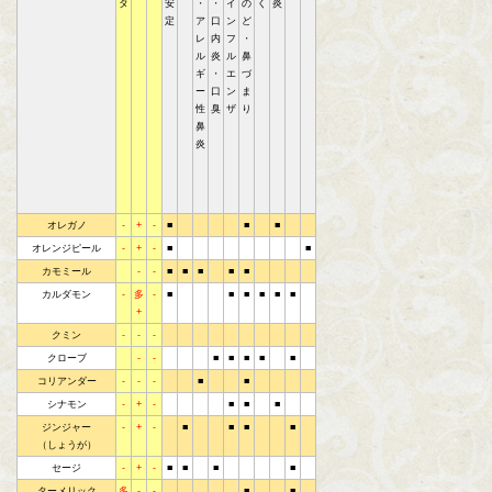
タ
安
・
・
イ
の
く
炎
定
ア
口
ン
ど
レ
内
フ
・
ル
炎
ル
鼻
ギ
・
エ
づ
ー
口
ン
ま
性
臭
ザ
り
鼻
炎
オレガノ
-
+
-
■
■
■
オレンジピール
-
+
-
■
■
カモミール
-
-
■
■
■
■
■
カルダモン
-
多
-
■
■
■
■
■
■
+
クミン
-
-
-
クローブ
-
-
■
■
■
■
■
コリアンダー
-
-
-
■
■
シナモン
-
+
-
■
■
■
ジンジャー
-
+
-
■
■
■
■
（しょうが）
セージ
-
+
-
■
■
■
■
ターメリック
多
-
-
■
■