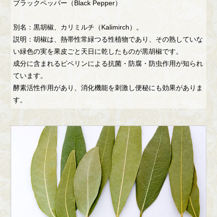
ブラックペッパー（Black Pepper）
別名：黒胡椒、カリミルチ（Kalimirch）。
説明：胡椒は、熱帯性常緑つる性植物であり、その熟していな
い緑色の実を果皮ごと天日に乾したものが黒胡椒です。
成分に含まれるピペリンによる抗菌・防腐・防虫作用が知られ
ています。
酵素活性作用があり、消化機能を刺激し便秘にも効果がありま
す。