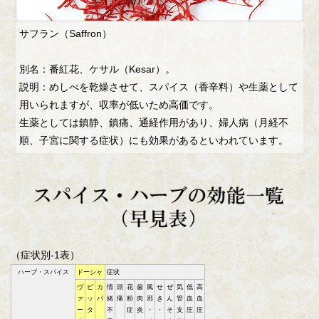
サフラン（Saffron）
別名：番紅花、ケサル（Kesar）。
説明：めしべを乾燥させて、スパイス（香辛料）や生薬として
用いられますが、収率が低いため高価です。
生薬としては鎮静、鎮痛、通経作用があり、婦人病（月経不
順、子宮に関する症状）にも効果があるといわれています。
（症状別-1表）
ハーブ・スパイス
ドーシャ
症状
ヴ
ピ
カ
情
頭
花
歯
風
せ
ぜ
気
低
高
ァ
ッ
パ
緒
痛
粉
肉
邪
き
ん
管
血
血
ー
タ
不
症
炎
・
・
そ
支
圧
圧