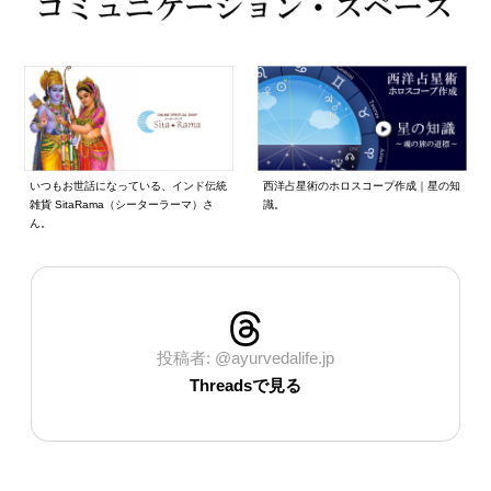
いつもお世話になっている、インド伝統
西洋占星術のホロスコープ作成｜星の知
雑貨 SitaRama（シーターラーマ）さ
識。
ん。
投稿者: @ayurvedalife.jp
Threadsで見る