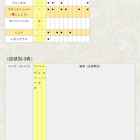
フェンネル
-
-
-
■
■
■
■
ブラックペッパー
-
+
-
■
■
■
■
■
■
（黒こしょう）
ホーリーバジル
-
多
-
+
ミント
-
-
■
■
■
■
レモングラス
-
-
■
（症状別-3表）
ハーブ・スパイス
ドーシャ
備考（注意事項）
ヴ
ピ
カ
ァ
ッ
パ
ー
タ
タ